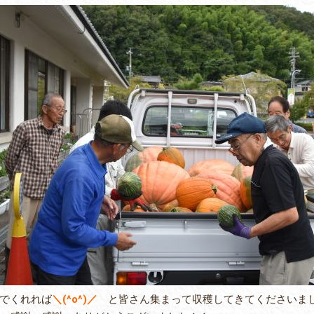
でくれれば
＼(^o^)／
と皆さん集まって収穫してきてくださいまし