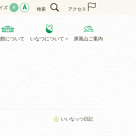
A
A
イズ
検索
アクセス
民館について
いなつについて
屏風山ご案内
いいなっつ日記