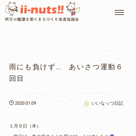
HOME
single posts and attachments
いいなっつ情報
イベントカレンダー
雨にも負けず… あいさつ運動６
公民館について
回目
いなつについて
2020.01.09
いいなっつ日記
屏風山ご案内
１月９日（木）
アクセス