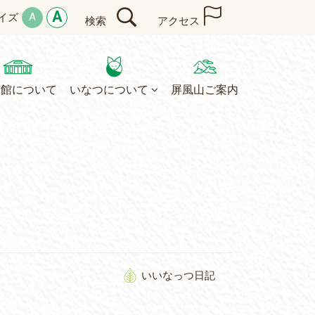
A
A
イズ
検索
アクセス
民館について
いなつについて
屏風山ご案内
いいなっつ日記