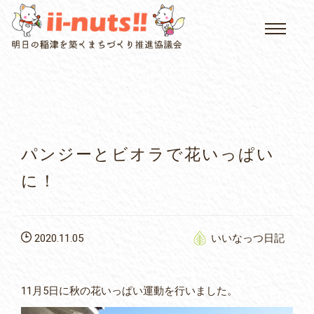
HOME
single posts and attachments
いいなっつ情報
イベントカレンダー
パンジーとビオラで花いっぱい
公民館について
に！
いなつについて
2020.11.05
いいなっつ日記
屏風山ご案内
11月5日に秋の花いっぱい運動を行いました。
アクセス