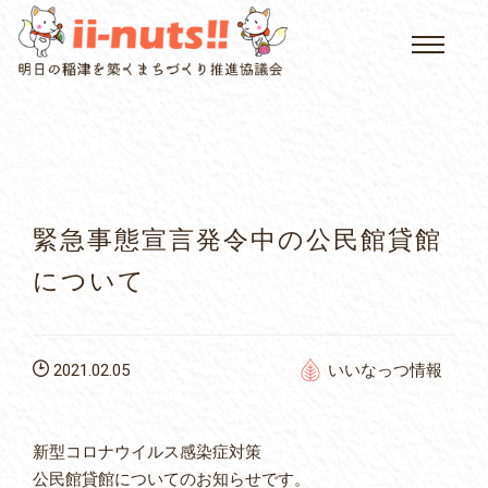
HOME
single posts and attachments
いいなっつ情報
イベントカレンダー
緊急事態宣言発令中の公民館貸館
公民館について
について
いなつについて
2021.02.05
いいなっつ情報
屏風山ご案内
新型コロナウイルス感染症対策
アクセス
公民館貸館についてのお知らせです。