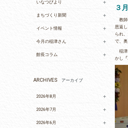
いなつびより
３
まちづくり新聞
教師に
恩返し
イベント情報
られ、
で、奥
今月の稲津さん
稲津小
館長コラム
かし
「
ARCHIVES
アーカイブ
2026年8月
2026年7月
2026年6月