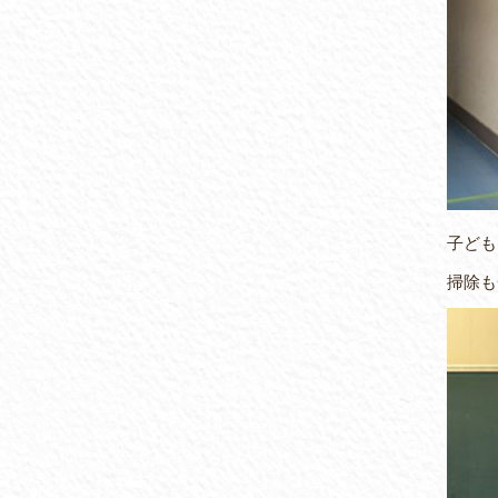
子ども
掃除も