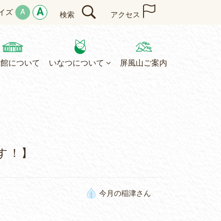
A
A
イズ
検索
アクセス
民館について
いなつについて
屏風山ご案内
す！】
今月の稲津さん