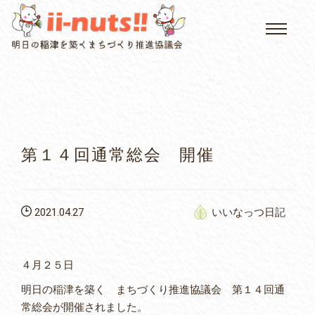
HOME
single posts and attachments
いいなっつ情報
イベントカレンダー
第１４回通常総会 開催
公民館について
2021.04.27
いいなっつ日記
いなつについて
屏風山ご案内
４月２５日
明日の稲津を築く まちづくり推進協議会 第１４回通
常総会が開催されました。
アクセス