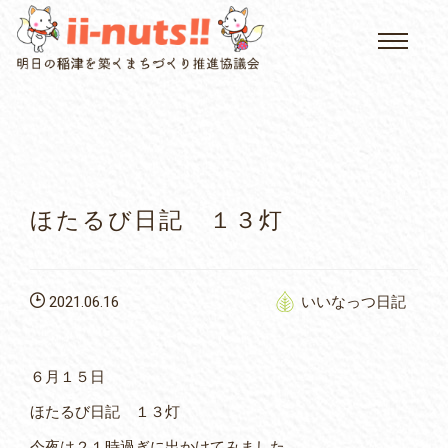
HOME
single posts and attachments
いいなっつ情報
イベントカレンダー
ほたるび日記 １３灯
公民館について
2021.06.16
いいなっつ日記
いなつについて
屏風山ご案内
６月１５日
ほたるび日記 １３灯
アクセス
今夜は２１時過ぎに出かけてみました。