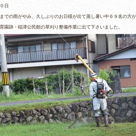
０日
での雨がやみ、久しぶりのお日様が出て蒸し暑い中６９名の方が
育園跡・稲津公民館の草刈り整備作業に出て下さいました。