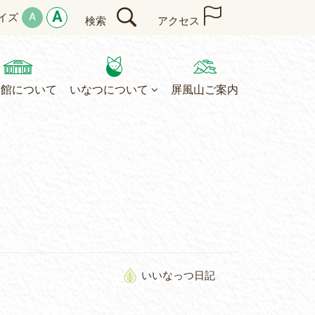
A
A
イズ
検索
アクセス
民館について
いなつについて
屏風山ご案内
いいなっつ日記