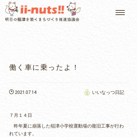
HOME
single posts and attachments
いいなっつ情報
イベントカレンダー
働く車に乗ったよ！
公民館について
2021.07.14
いいなっつ日記
いなつについて
屏風山ご案内
７月１４日
昨年夏に崩落した稲津小学校運動場の復旧工事が行わ
れています。
アクセス