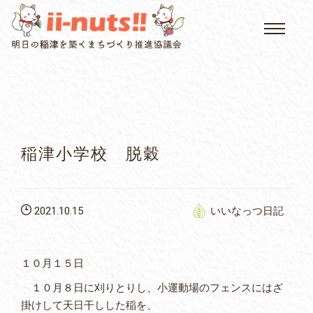
HOME
single posts and attachments
いいなっつ情報
イベントカレンダー
稲津小学校 脱穀
公民館について
2021.10.15
いいなっつ日記
いなつについて
屏風山ご案内
１０月１５日
１０月８日に刈りとりし、小運動場のフェンスにはざ
掛けして天日干しした稲を、
アクセス