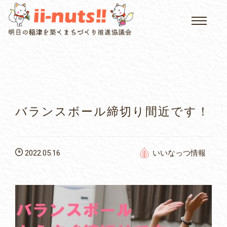
HOME
single posts and attachments
いいなっつ情報
イベントカレンダー
バランスボール締切り間近です！
公民館について
2022.05.16
いいなっつ情報
いなつについて
屏風山ご案内
アクセス