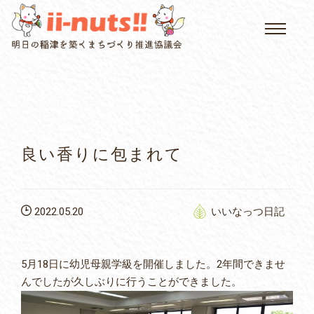
HOME
single posts and attachments
いいなっつ情報
イベントカレンダー
良い香りに包まれて
公民館について
2022.05.20
いいなっつ日記
いなつについて
屏風山ご案内
5月18日に幼児母親学級を開催しました。2年間できませ
んでしたが久しぶりに行うことができました。
アクセス