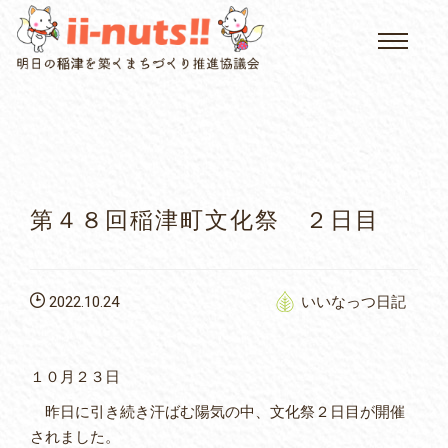
HOME
single posts and attachments
いいなっつ情報
イベントカレンダー
第４８回稲津町文化祭 ２日目
公民館について
2022.10.24
いいなっつ日記
いなつについて
屏風山ご案内
１０月２３日
昨日に引き続き汗ばむ陽気の中、文化祭２日目が開催
されました。
アクセス