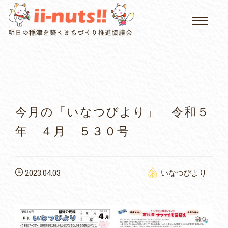
HOME
single posts and attachments
いいなっつ情報
イベントカレンダー
今月の「いなつびより」 令和５
公民館について
年 ４月 ５３０号
いなつについて
2023.04.03
いなつびより
屏風山ご案内
アクセス