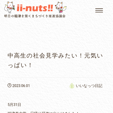
HOME
single posts and attachments
いいなっつ情報
イベントカレンダー
中高生の社会見学みたい！元気い
公民館について
っぱい！
いなつについて
2023.06.01
いいなっつ日記
屏風山ご案内
5月31日
アクセス