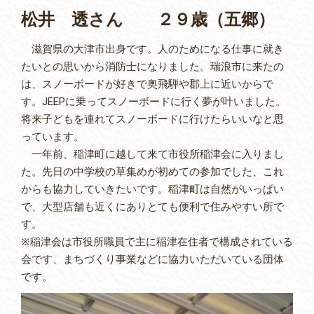
松井 透さん ２９歳（五郷）
滋賀県の大津市出身です。人のためになる仕事に就き
たいとの思いから消防士になりました。瑞浪市に来たの
は、スノーボードが好きで奥飛騨や郡上に近いからで
す。JEEPに乗ってスノーボードに行く夢が叶いました。
将来子どもを連れてスノーボードに行けたらいいなと思
っています。
一年前、稲津町に越して来て市役所稲津会に入りまし
た。先日の中学校の草集めが初めての参加でした、これ
からも協力していきたいです。稲津町は自然がいっぱい
で、大型店舗も近くにありとても便利で住みやすい所で
す。
※稲津会は市役所職員で主に稲津在住者で構成されている
会です、まちづくり事業などに協力いただいている団体
です。