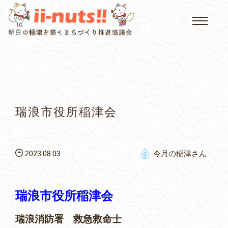
HOME
single posts and attachments
いいなっつ情報
イベントカレンダー
瑞浪市役所稲津会
公民館について
2023.08.03
今月の稲津さん
いなつについて
屏風山ご案内
瑞浪市役所稲津会
瑞浪消防署 救急救命士
アクセス