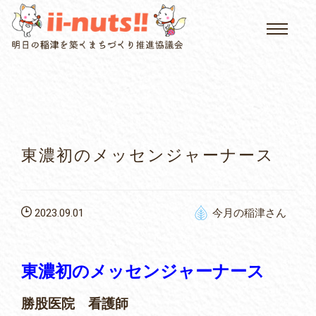
HOME
single posts and attachments
いいなっつ情報
イベントカレンダー
東濃初のメッセンジャーナース
公民館について
2023.09.01
今月の稲津さん
いなつについて
屏風山ご案内
東濃初のメッセンジャーナース
勝股医院 看護師
アクセス