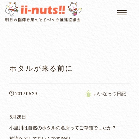
HOME
single posts and attachments
いいなっつ情報
イベントカレンダー
ホタルが来る前に
公民館について
2017.05.29
いいなっつ日記
いなつについて
屏風山ご案内
5月28日
小里川は自然のホタルの名所ってご存知でしたか？
アクセス
放流などしてないんです!(^^)!