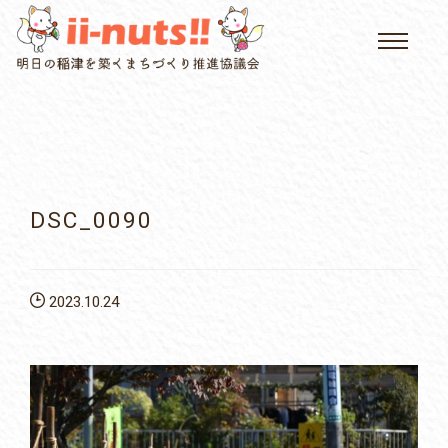
HOME
single posts and attachments
いいなっつ情報
イベントカレンダー
DSC_0090
公民館について
2023.10.24
いなつについて
屏風山ご案内
アクセス