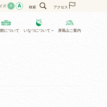
A
A
イズ
検索
アクセス
民館について
いなつについて
屏風山ご案内