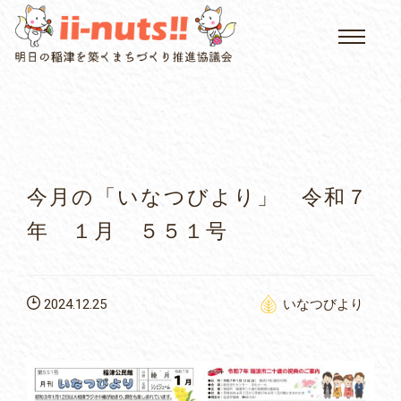
HOME
single posts and attachments
いいなっつ情報
イベントカレンダー
今月の「いなつびより」 令和７
公民館について
年 １月 ５５１号
いなつについて
2024.12.25
いなつびより
屏風山ご案内
アクセス