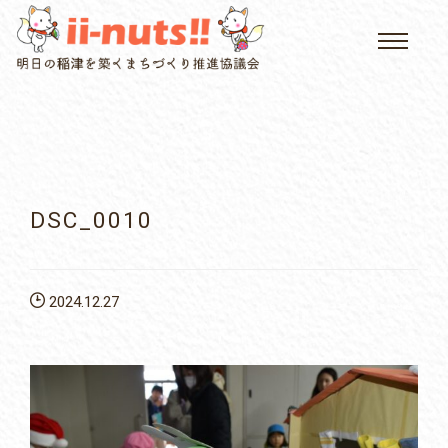
HOME
single posts and attachments
いいなっつ情報
イベントカレンダー
DSC_0010
公民館について
2024.12.27
いなつについて
屏風山ご案内
アクセス