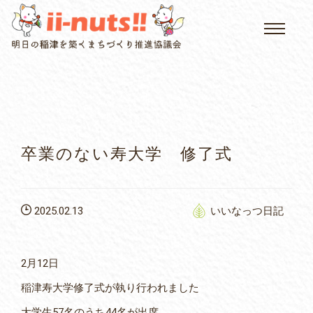
HOME
single posts and attachments
いいなっつ情報
イベントカレンダー
卒業のない寿大学 修了式
公民館について
2025.02.13
いいなっつ日記
いなつについて
屏風山ご案内
2月12日
稲津寿大学修了式が執り行われました
アクセス
大学生57名のうち44名が出席