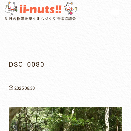
HOME
single posts and attachments
いいなっつ情報
イベントカレンダー
DSC_0080
公民館について
2025.06.30
いなつについて
屏風山ご案内
アクセス