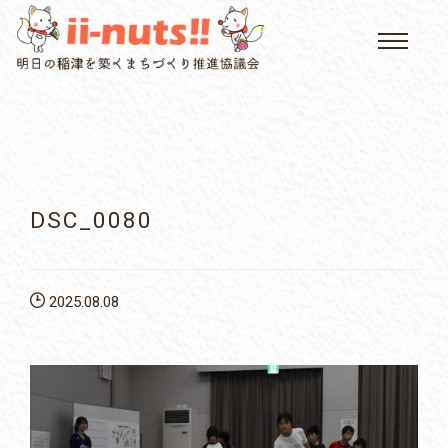
HOME
single posts and attachments
いいなっつ情報
イベントカレンダー
DSC_0080
公民館について
2025.08.08
いなつについて
屏風山ご案内
アクセス