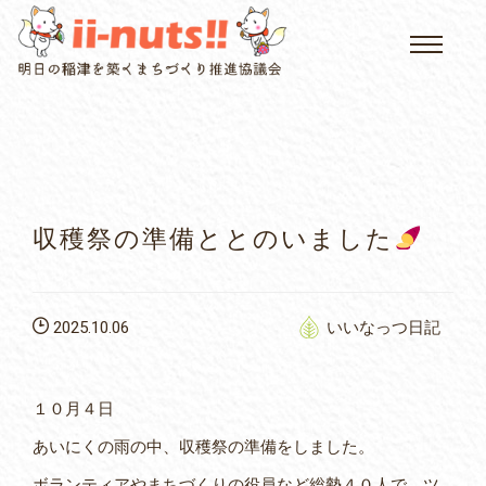
HOME
single posts and attachments
いいなっつ情報
イベントカレンダー
収穫祭の準備ととのいました
公民館について
2025.10.06
いいなっつ日記
いなつについて
屏風山ご案内
１０月４日
あいにくの雨の中、収穫祭の準備をしました。
アクセス
ボランティアやまちづくりの役員など総勢４０人で、ツ