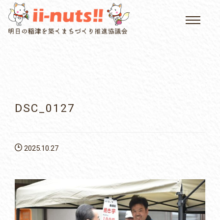
HOME
single posts and attachments
いいなっつ情報
イベントカレンダー
DSC_0127
公民館について
2025.10.27
いなつについて
屏風山ご案内
アクセス