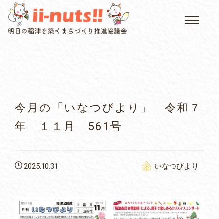
HOME
single posts and attachments
いいなっつ情報
イベントカレンダー
今月の「いなつびより」 令和７
公民館について
年 １１月 561号
いなつについて
2025.10.31
いなつびより
屏風山ご案内
アクセス