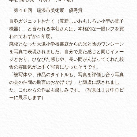
第４６回 瑞浪市美術展 優秀賞
自称ガジェットおたく（真新しいおもしろい小型の電子
機器）、と言われる本荘さんは、本格的な一眼レフを買
われてわずか１年弱。
廃校となった大湫小学校裏庭からの光と陰のワンシーン
を写真で表現されました。自分で見た感じと同じイメー
ジどおり、ひなびた感じや、長い間がんばってくれた校
舎の雰囲気が上手く写真になったそうです。
「被写体や、作品のタイトルも、写真を評価し合う写真
の会の仲間の助言のおかげです」と謙虚に話されまし
た。これからの作品も楽しみです。（写真は１月中ロビ
ーに展示します）