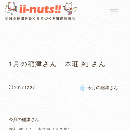
HOME
single posts and attachments
いいなっつ情報
イベントカレンダー
1月の稲津さん 本荘 純 さん
公民館について
2017.12.27
今月の稲津さん
いなつについて
屏風山ご案内
今月の稲津さん
アクセス
本荘 純 さん 小井戸（４７歳）