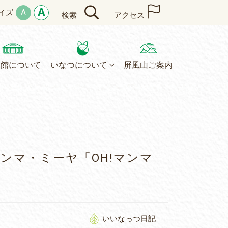
A
A
イズ
検索
アクセス
民館について
いなつについて
屏風山ご案内
 マンマ・ミーヤ「OH!マンマ
いいなっつ日記