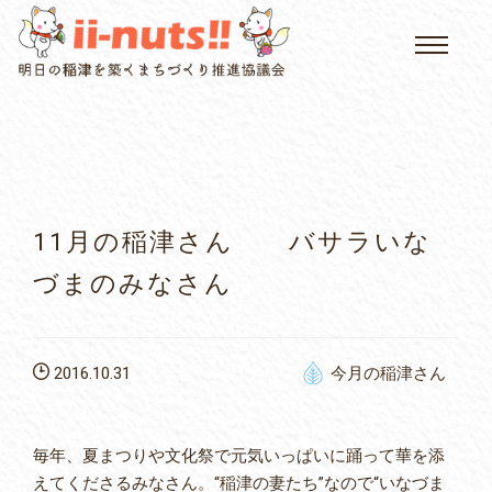
HOME
single posts and attachments
いいなっつ情報
イベントカレンダー
11月の稲津さん バサラいな
公民館について
づまのみなさん
いなつについて
2016.10.31
今月の稲津さん
屏風山ご案内
毎年、夏まつりや文化祭で元気いっぱいに踊って華を添
アクセス
えてくださるみなさん。“稲津の妻たち”なので“いなづま