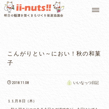
HOME
single posts and attachments
いいなっつ情報
イベントカレンダー
こんがりとい～におい！秋の和菓
公民館について
子
いなつについて
2018.11.08
いいなっつ日記
屏風山ご案内
１１月８日（木）
アクセス