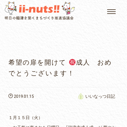
HOME
single posts and attachments
いいなっつ情報
イベントカレンダー
希望の扉を開けて
成人 おめ
公民館について
でとうございます！
いなつについて
2019.01.15
いいなっつ日記
屏風山ご案内
１月１５日（火）
アクセス