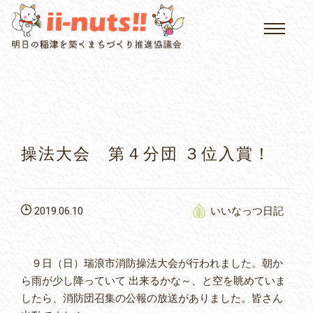
HOME
single posts and attachments
いいなっつ情報
イベントカレンダー
操法大会 第４分団 ３位入賞！
公民館について
2019.06.10
いいなっつ日記
いなつについて
屏風山ご案内
９日（日）瑞浪市消防操法大会が行われました。朝か
ら雨が少し降っていて 出来るかな～、と空を眺めていま
したら、消防団召集の公報の放送がありました。皆さん
アクセス