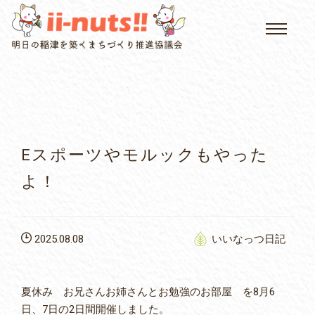
HOME
single posts and attachments
いいなっつ情報
イベントカレンダー
Eスポーツやモルックもやった
公民館について
よ！
いなつについて
2025.08.08
いいなっつ日記
屏風山ご案内
夏休み お兄さんお姉さんとお勉強のお部屋 を8月6
アクセス
日、7日の2日間開催しました。